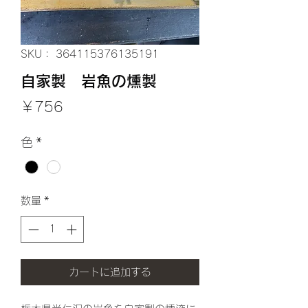
SKU： 364115376135191
自家製 岩魚の燻製
価
￥756
格
色
*
数量
*
カートに追加する