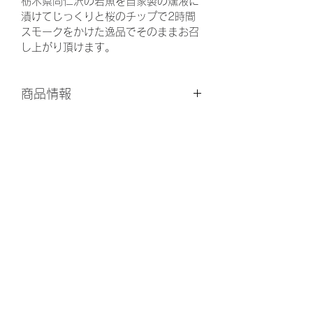
栃木県尚仁沢の岩魚を自家製の燻液に
漬けてじっくりと桜のチップで2時間
スモークをかけた逸品でそのままお召
し上がり頂けます。
商品情報
商品の詳細について記入する欄です。
返品・返金ポリシー
ここに販売する商品のサイズ、特徴、
素材、取扱い方法などの詳細を入力し
商品の返品・返金について記入する欄
ましょう。また、商品のセールスポイ
配送情報
です。購入後、どのように返品または
ントを入力して、購入者の興味を引き
返金できるかを詳しく示しましょう。
つけましょう。
商品の配送について記入する欄です。
手続きを明確に示すことでショップと
ここに商品の配送方法や梱包、配送料
購入者の信頼関係を築くことができま
などについて入力しましょう。不着が
す。
起こった際などの手続きに関しても詳
しく示すことで、ショップの信頼度を
那須の渓流の里 そば処やしお
高めることができます。